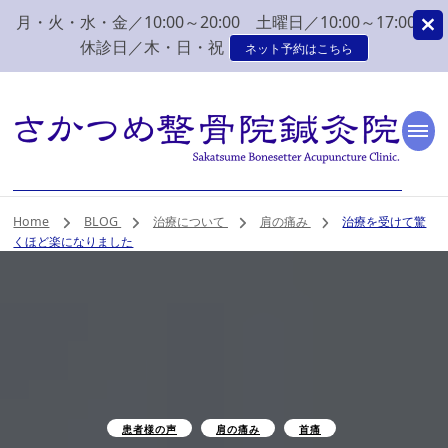
月・火・水・金／10:00～20:00 土曜日／10:00～17:00
休診日／木・日・祝
ネット予約はこちら
新潟市 秋葉区 肩こり
新潟市、秋葉区、新津で肩こり、腰痛でお困りなら、さかつめ整骨院
鍼灸院へ。みなさまの気持ちに寄り添い、丁寧な問診、治療をさせて
いただく整骨院鍼灸院です。
腰痛 整体 鍼灸はさか
Home
BLOG
治療について
肩の痛み
治療を受けて驚
くほど楽になりました
つめ整骨院鍼灸院
患者様の声
肩の痛み
首痛