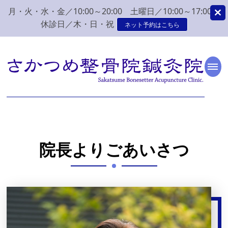
月・火・水・金／10:00～20:00 土曜日／10:00～17:00
休診日／木・日・祝
ネット予約はこちら
新潟市 秋葉区 肩こり
新潟市、秋葉区、新津で肩こり、腰痛でお困りなら、さかつめ整骨院
鍼灸院へ。みなさまの気持ちに寄り添い、丁寧な問診、治療をさせて
いただく整骨院鍼灸院です。
腰痛 整体 鍼灸はさか
つめ整骨院鍼灸院
院長よりごあいさつ