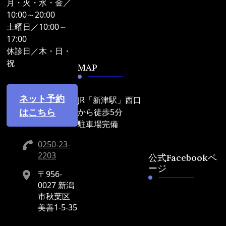
月・火・水・金／
10:00～20:00
土曜日／10:00～
17:00
休診日／木・日・
祝
MAP
ネット予約
JR「新津駅」西口
はこちら
から徒歩5分
駐車場完備
0250-23-
2203
公式Facebookペ
ージ
〒956-
0027 新潟
市秋葉区
美善1-5-35