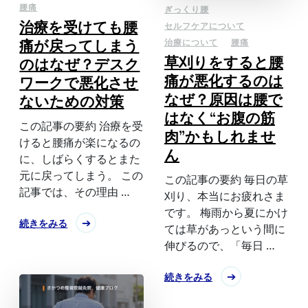
腰痛
ぎっくり腰
治療を受けても腰
セルフケアについて
痛が戻ってしまう
治療について
腰痛
草刈りをすると腰
のはなぜ？デスク
痛が悪化するのは
ワークで悪化させ
なぜ？原因は腰で
ないための対策
はなく“お腹の筋
この記事の要約 治療を受
肉”かもしれませ
けると腰痛が楽になるの
ん
に、しばらくするとまた
元に戻ってしまう。 この
この記事の要約 毎日の草
記事では、その理由 …
刈り、本当にお疲れさま
です。 梅雨から夏にかけ
続きをみる
ては草があっという間に
伸びるので、「毎日 …
続きをみる