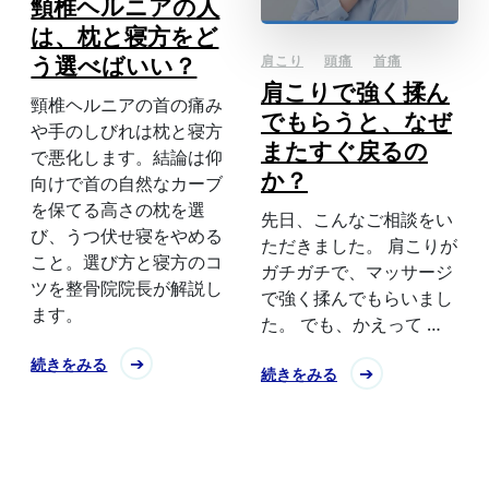
頸椎ヘルニアの人
は、枕と寝方をど
う選べばいい？
肩こり
頭痛
首痛
肩こりで強く揉ん
頸椎ヘルニアの首の痛み
でもらうと、なぜ
や手のしびれは枕と寝方
またすぐ戻るの
で悪化します。結論は仰
か？
向けで首の自然なカーブ
を保てる高さの枕を選
先日、こんなご相談をい
び、うつ伏せ寝をやめる
ただきました。 肩こりが
こと。選び方と寝方のコ
ガチガチで、マッサージ
ツを整骨院院長が解説し
で強く揉んでもらいまし
ます。
た。 でも、かえって …
続きをみる
続きをみる