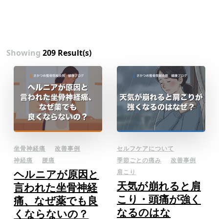
Showing
209 Result(s)
坐骨神経痛
改善事例
セルフケアについて
神経痛
腰痛
季節ごとの痛み
改善事例
ヘルニアが原因と
肩こり
天気が崩れると肩
言われた坐骨神経
こり・頭痛が強く
痛、なぜ薬でも良
なるのはな
くならないの？