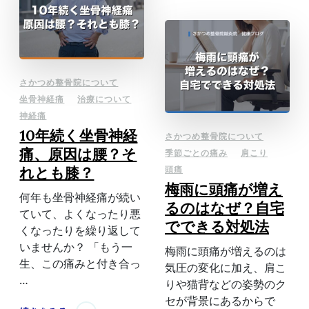
さかつめ整骨院について
坐骨神経痛
治療について
神経痛
10年続く坐骨神経
さかつめ整骨院について
痛、原因は腰？そ
季節ごとの痛み
肩こり
れとも膝？
頭痛
梅雨に頭痛が増え
何年も坐骨神経痛が続い
るのはなぜ？自宅
ていて、よくなったり悪
でできる対処法
くなったりを繰り返して
いませんか？ 「もう一
梅雨に頭痛が増えるのは
生、この痛みと付き合っ
気圧の変化に加え、肩こ
…
りや猫背などの姿勢のク
セが背景にあるからで