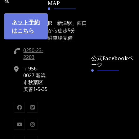
祝
MAP
ネット予約
JR「新津駅」西口
はこちら
から徒歩5分
駐車場完備
0250-23-
2203
公式Facebookペ
ージ
〒956-
0027 新潟
市秋葉区
美善1-5-35