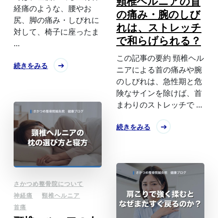
頸椎ヘルニアの首
経痛のような、腰やお
の痛み・腕のしび
尻、脚の痛み・しびれに
れは、ストレッチ
対して、椅子に座ったま
で和らげられる？
…
この記事の要約 頸椎ヘル
続きをみる
ニアによる首の痛みや腕
のしびれは、急性期と危
険なサインを除けば、首
まわりのストレッチで …
続きをみる
さかつめ整骨院について
神経痛
頸椎ヘルニア
首痛