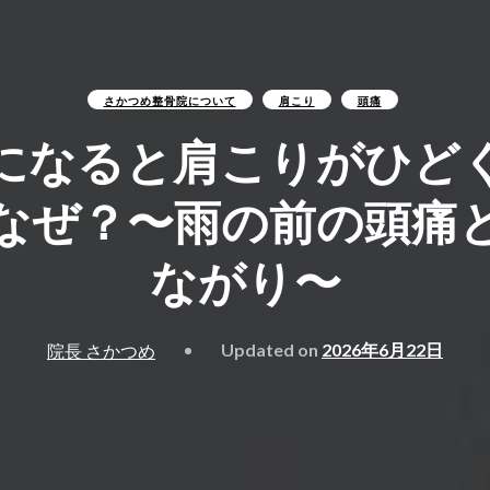
ニア）
さかつめ整骨院について
肩こり
頭痛
になると肩こりがひど
（ギックリ腰
なぜ？〜雨の前の頭痛
ながり〜
ニア）
Updated on
2026年6月22日
院長 さかつめ