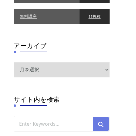
無料講座
11投稿
アーカイブ
ア
ー
カ
イ
ブ
サイト内を検索
Looking
for
Something?