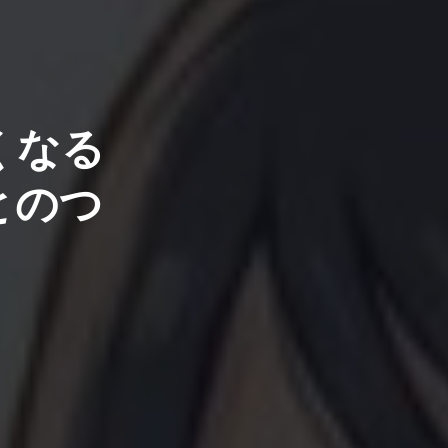
くなる
）
とのつ
（腰のヘル