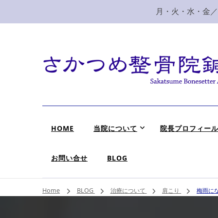
月・火・水・金／10
新潟市 秋葉区 肩
新潟市、秋葉区、新津で肩こり、腰痛でお困りなら、さ
HOME
当院について
院長プロフィー
お問い合せ
BLOG
Home
BLOG
治療について
肩こり
梅雨に