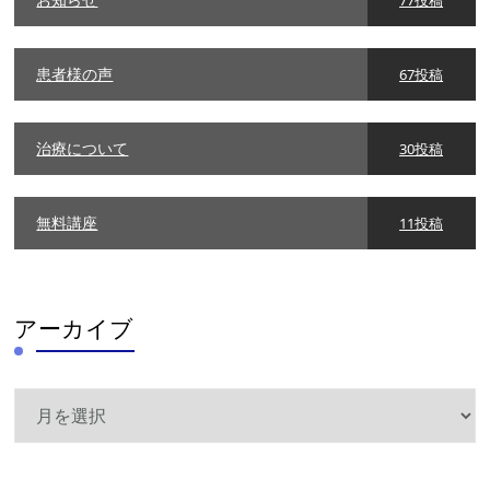
77投稿
患者様の声
67投稿
治療について
30投稿
無料講座
11投稿
アーカイブ
ア
ー
カ
イ