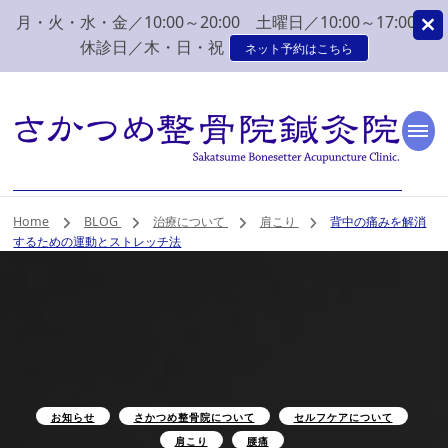
月・火・水・金／10:00～20:00 土曜日／10:00～17:00
休診日／木・日・祝
ネット予約はこちら
新潟市 秋葉区 肩こり
新潟市、秋葉区、新津で肩こり、腰痛でお困りなら、さかつめ整骨院
鍼灸院へ。みなさまの気持ちに寄り添い、丁寧な問診、治療をさせて
いただく整骨院鍼灸院です。
腰痛 整体 鍼灸はさか
Home
BLOG
治療について
肩こり
背中の痛みを解消
するための運動とストレッチ法
つめ整骨院鍼灸院
お知らせ
さかつめ整骨院について
セルフケアについて
肩こり
腰痛