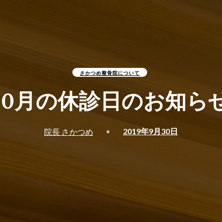
ニア）
（ギックリ腰
さかつめ整骨院について
10月の休診日のお知ら
2019年9月30日
院長 さかつめ
ニア）