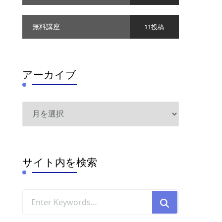
無料講座
11投稿
アーカイブ
ア
ー
カ
イ
ブ
サイト内を検索
Looking
for
Something?