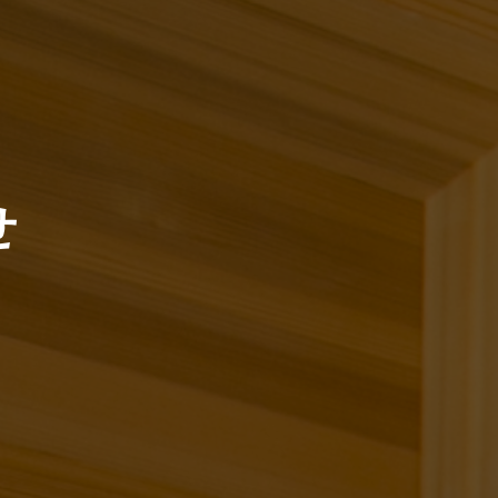
）
せ
（腰のヘル