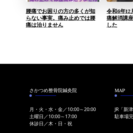
腰痛でお困りの方の多くが知
令和6年12
らない事実。痛み止めでは腰
痛解消講
痛は治りません
した
さかつめ整骨院鍼灸院
MAP
月・火・水・金／10:00～20:00
JR「新
土曜日／10:00～17:00
駐車場
休診日／木・日・祝