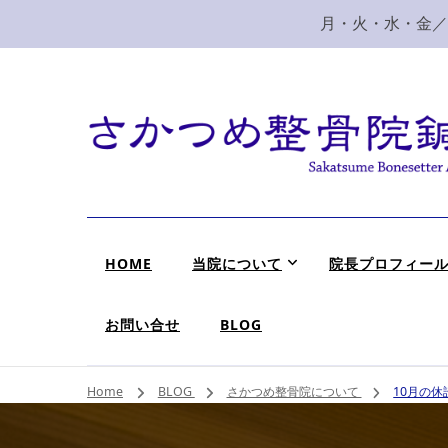
月・火・水・金／10
新潟市 秋葉区 肩
新潟市、秋葉区、新津で肩こり、腰痛でお困りなら、さ
HOME
当院について
院長プロフィー
お問い合せ
BLOG
Home
BLOG
さかつめ整骨院について
10月の