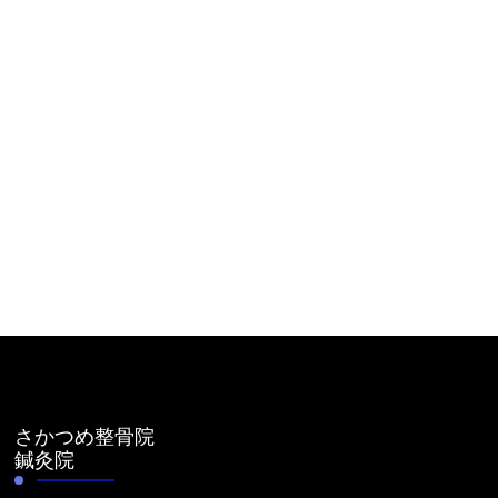
さかつめ整骨院
鍼灸院