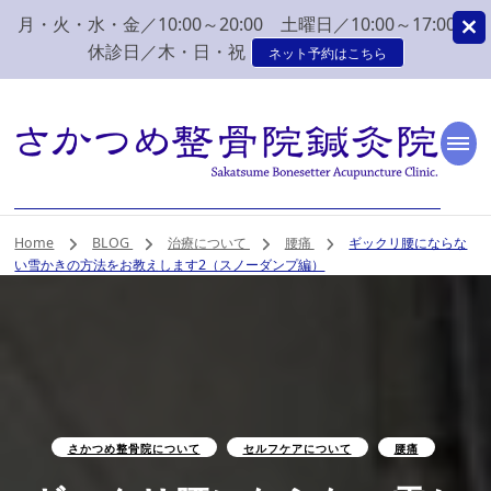
月・火・水・金／10:00～20:00 土曜日／10:00～17:00
休診日／木・日・祝
ネット予約はこちら
新潟市 秋葉区 肩こり
新潟市、秋葉区、新津で肩こり、腰痛でお困りなら、さかつめ整骨院
鍼灸院へ。みなさまの気持ちに寄り添い、丁寧な問診、治療をさせて
いただく整骨院鍼灸院です。
腰痛 整体 鍼灸はさか
Home
BLOG
治療について
腰痛
ギックリ腰にならな
い雪かきの方法をお教えします2（スノーダンプ編）
つめ整骨院鍼灸院
さかつめ整骨院について
セルフケアについて
腰痛