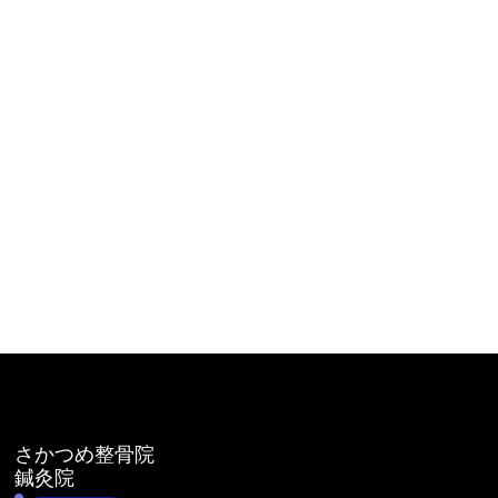
さかつめ整骨院
鍼灸院