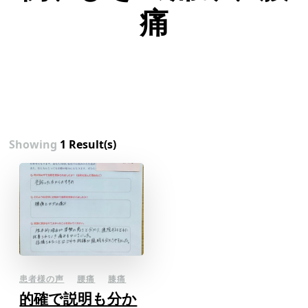
痛
Showing
1 Result(s)
患者様の声
腰痛
膝痛
的確で説明も分か