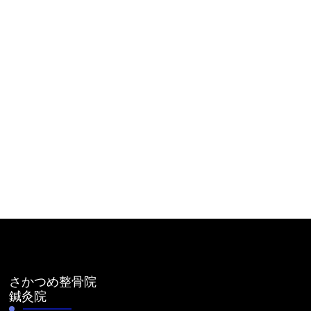
さかつめ整骨院
鍼灸院