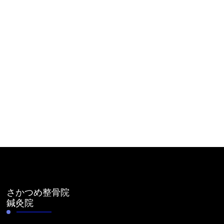
さかつめ整骨院
鍼灸院