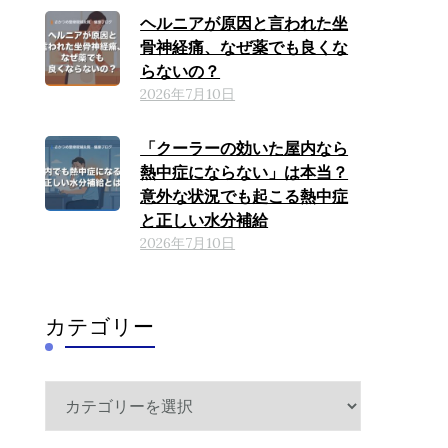
ヘルニアが原因と言われた坐
骨神経痛、なぜ薬でも良くな
らないの？
2026年7月10日
「クーラーの効いた屋内なら
熱中症にならない」は本当？
意外な状況でも起こる熱中症
と正しい水分補給
2026年7月10日
カテゴリー
カ
テ
ゴ