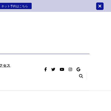
ネット予約はこちら
はさかつめ整骨院鍼灸院
療をさせていただく整骨院鍼灸院です。
クセス
（首のヘル