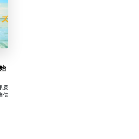
始
爪慶
自信