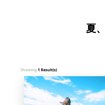
夏
Showing
1 Result(s)