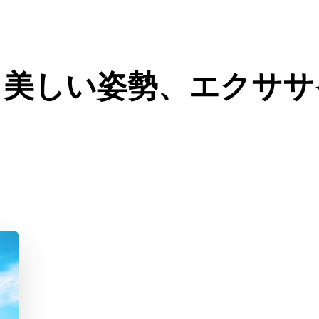
ニア）
、美しい姿勢、エクササ
（ギックリ腰
ニア）