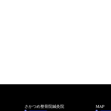
さかつめ整骨院鍼灸院
MAP