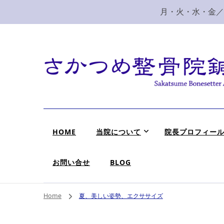
月・火・水・金／10
新潟市 秋葉区 肩
新潟市、秋葉区、新津で肩こり、腰痛でお困りなら、さ
HOME
当院について
院長プロフィー
お問い合せ
BLOG
Home
夏、美しい姿勢、エクササイズ