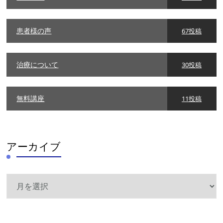
患者様の声
67投稿
治療について
30投稿
無料講座
11投稿
アーカイブ
ア
ー
カ
イ