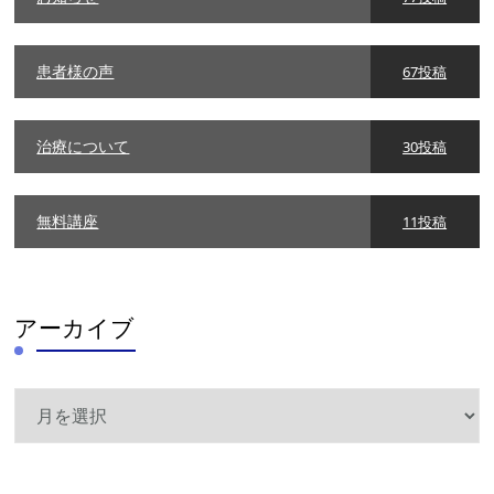
患者様の声
67投稿
治療について
30投稿
無料講座
11投稿
アーカイブ
ア
ー
カ
イ