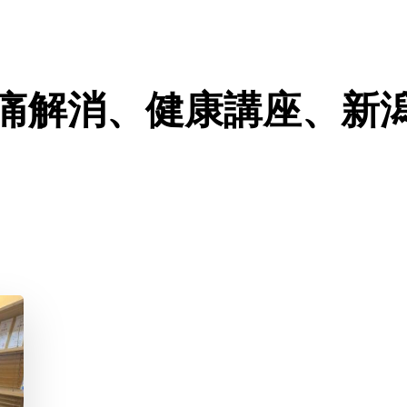
ニア）
痛解消、健康講座、新
（ギックリ腰
ニア）