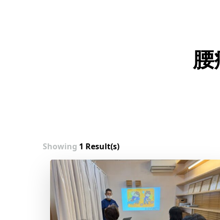
腰
Showing
1 Result(s)