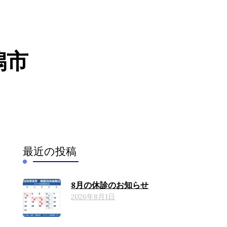
潟市
）
（腰のヘル
最近の投稿
8月の休診のお知らせ
2026年8月1日