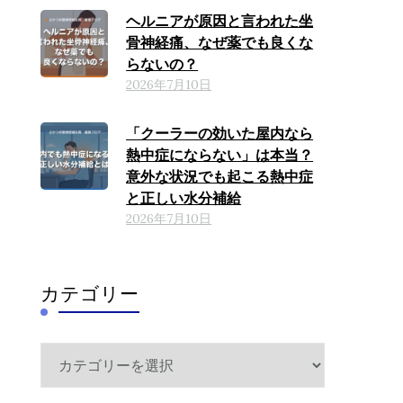
ヘルニアが原因と言われた坐
骨神経痛、なぜ薬でも良くな
らないの？
2026年7月10日
「クーラーの効いた屋内なら
熱中症にならない」は本当？
意外な状況でも起こる熱中症
と正しい水分補給
2026年7月10日
カテゴリー
カ
テ
ゴ