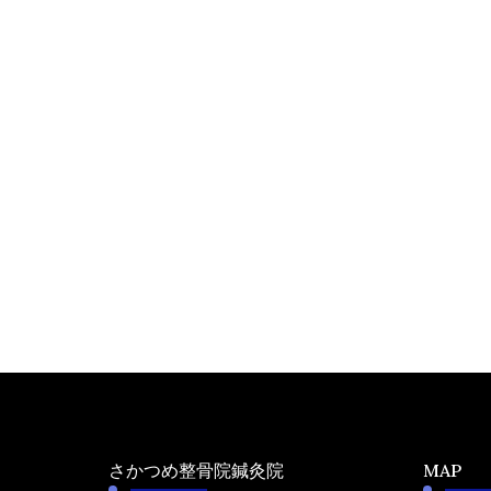
さかつめ整骨院鍼灸院
MAP