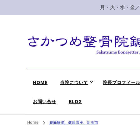
月・火・水・金／10
新潟市 秋葉区 肩
新潟市、秋葉区、新津で肩こり、腰痛でお困りなら、さ
HOME
当院について
院長プロフィー
お問い合せ
BLOG
Home
腰痛解消、健康講座、新潟市