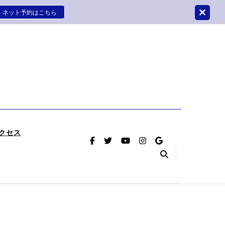
ネット予約はこちら
はさかつめ整骨院鍼灸院
療をさせていただく整骨院鍼灸院です。
クセス
（首のヘル