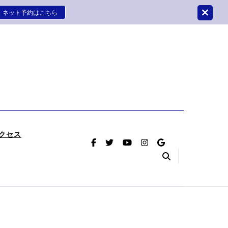
ネット予約はこちら
はさかつめ整骨院鍼灸院
療をさせていただく整骨院鍼灸院です。
クセス
（首のヘル