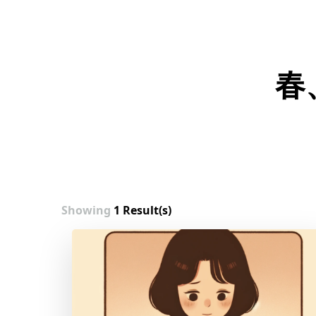
春
Showing
1 Result(s)