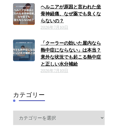
ヘルニアが原因と言われた坐
骨神経痛、なぜ薬でも良くな
らないの？
2026年7月10日
「クーラーの効いた屋内なら
熱中症にならない」は本当？
意外な状況でも起こる熱中症
と正しい水分補給
2026年7月10日
カテゴリー
カ
テ
ゴ