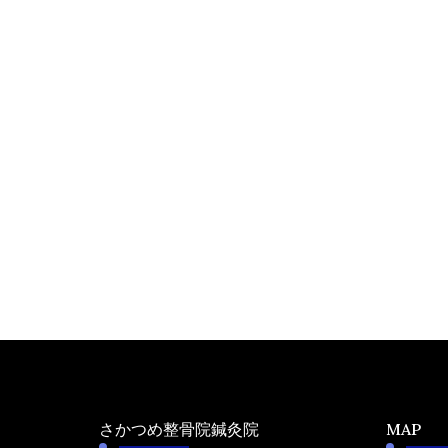
さかつめ整骨院鍼灸院
MAP