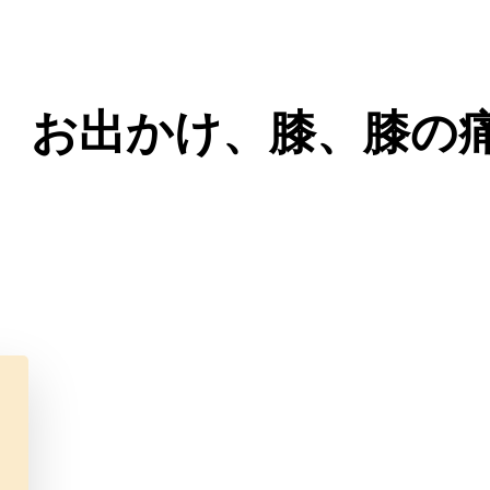
ニア）
、お出かけ、膝、膝の
（ギックリ腰
ニア）