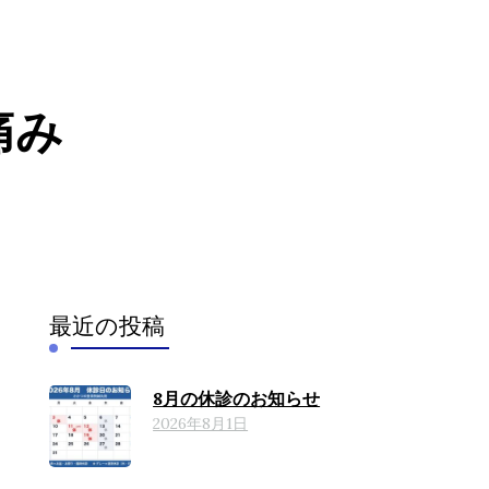
痛み
）
（腰のヘル
最近の投稿
8月の休診のお知らせ
2026年8月1日