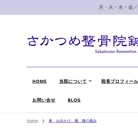
月・火・水・金／10
新潟市 秋葉区 肩
新潟市、秋葉区、新津で肩こり、腰痛でお困りなら、さ
HOME
当院について
院長プロフィー
お問い合せ
BLOG
Home
春、お出かけ、膝、膝の痛み