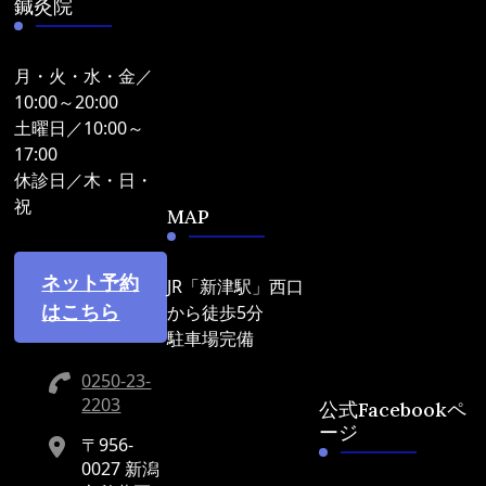
鍼灸院
月・火・水・金／
10:00～20:00
土曜日／10:00～
17:00
休診日／木・日・
祝
MAP
ネット予約
JR「新津駅」西口
はこちら
から徒歩5分
駐車場完備
0250-23-
2203
公式Facebookペ
ージ
〒956-
0027 新潟