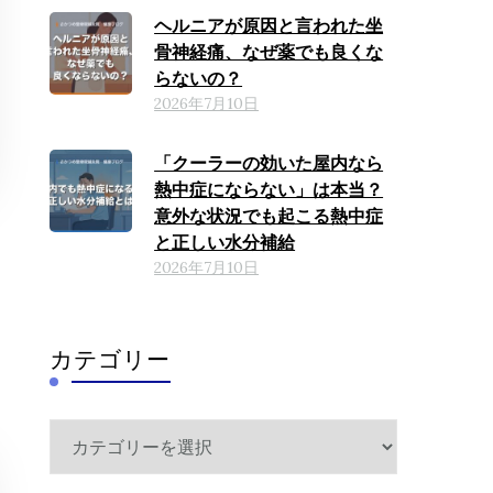
ヘルニアが原因と言われた坐
骨神経痛、なぜ薬でも良くな
らないの？
2026年7月10日
「クーラーの効いた屋内なら
熱中症にならない」は本当？
意外な状況でも起こる熱中症
と正しい水分補給
2026年7月10日
カテゴリー
カ
テ
ゴ