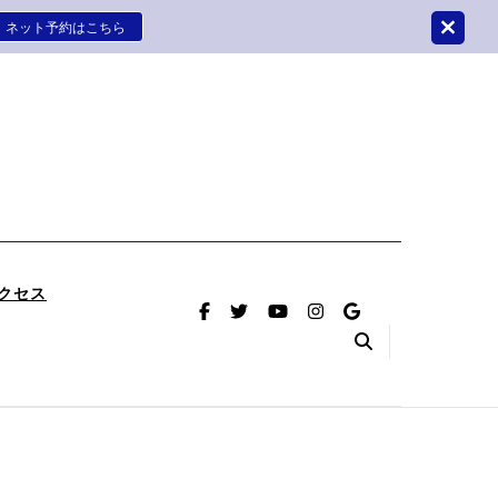
ネット予約はこちら
はさかつめ整骨院鍼灸院
療をさせていただく整骨院鍼灸院です。
クセス
（首のヘル