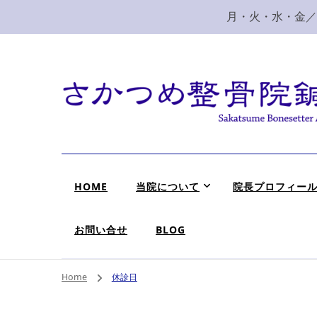
月・火・水・金／10
新潟市 秋葉区 肩
新潟市、秋葉区、新津で肩こり、腰痛でお困りなら、さ
HOME
当院について
院長プロフィー
お問い合せ
BLOG
Home
休診日