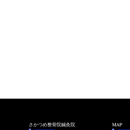
さかつめ整骨院鍼灸院
MAP