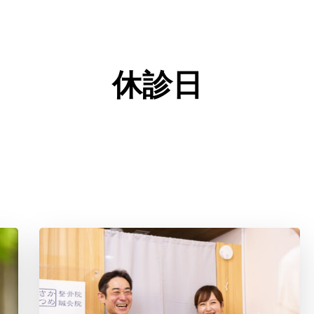
ニア）
休診日
（ギックリ腰
ニア）