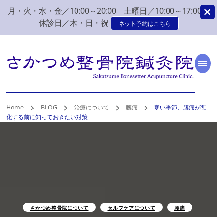
月・火・水・金／10:00～20:00 土曜日／10:00～17:00
休診日／木・日・祝
ネット予約はこちら
新潟市 秋葉区 肩こり
新潟市、秋葉区、新津で肩こり、腰痛でお困りなら、さかつめ整骨院
鍼灸院へ。みなさまの気持ちに寄り添い、丁寧な問診、治療をさせて
いただく整骨院鍼灸院です。
腰痛 整体 鍼灸はさか
Home
BLOG
治療について
腰痛
寒い季節、腰痛が悪
化する前に知っておきたい対策
つめ整骨院鍼灸院
さかつめ整骨院について
セルフケアについて
腰痛