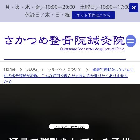
月・火・水・金／10:00～20:00 土曜日／10:00～17:00
休診日／木・日・祝
ネット予約はこちら
新潟市 秋葉区 肩こり
新潟市、秋葉区、新津で肩こり、腰痛でお困りなら、さかつめ整骨院
鍼灸院へ。みなさまの気持ちに寄り添い、丁寧な問診、治療をさせて
いただく整骨院鍼灸院です。
腰痛 整体 鍼灸はさか
Home
BLOG
セルフケアについて
猛暑で運動をしている子
供の水分補給が心配、こんな時何を飲んだら良いのか知りたくありません
つめ整骨院鍼灸院
か？
セルフケアについて