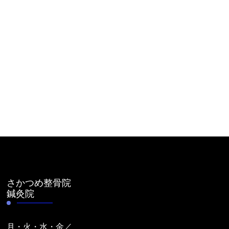
さかつめ整骨院
鍼灸院
月・火・水・金／