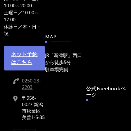
10:00～20:00
土曜日／10:00～
17:00
休診日／木・日・
祝
MAP
ネット予約
JR「新津駅」西口
はこちら
から徒歩5分
駐車場完備
0250-23-
2203
公式Facebookペ
ージ
〒956-
0027 新潟
市秋葉区
美善1-5-35