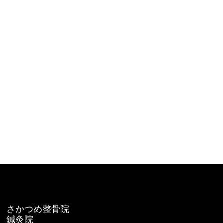
さかつめ整骨院
鍼灸院