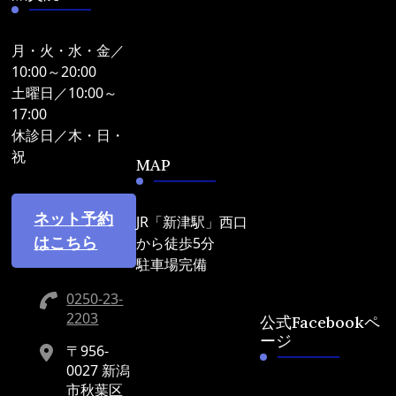
月・火・水・金／
10:00～20:00
土曜日／10:00～
17:00
休診日／木・日・
祝
MAP
ネット予約
JR「新津駅」西口
はこちら
から徒歩5分
駐車場完備
0250-23-
2203
公式Facebookペ
ージ
〒956-
0027 新潟
市秋葉区