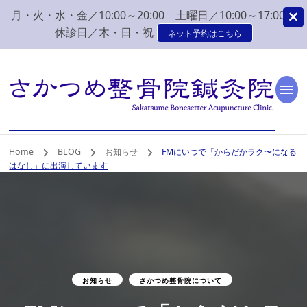
月・火・水・金／10:00～20:00 土曜日／10:00～17:00
休診日／木・日・祝
ネット予約はこちら
新潟市 秋葉区 肩こり
新潟市、秋葉区、新津で肩こり、腰痛でお困りなら、さかつめ整骨院
鍼灸院へ。みなさまの気持ちに寄り添い、丁寧な問診、治療をさせて
いただく整骨院鍼灸院です。
腰痛 整体 鍼灸はさか
Home
BLOG
お知らせ
FMにいつで「からだかラク〜になる
はなし」に出演しています
つめ整骨院鍼灸院
お知らせ
さかつめ整骨院について