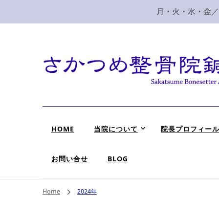
月・火・水・金／10
新潟市 秋葉区 肩
新潟市、秋葉区、新津で肩こり、腰痛でお困りなら、さ
HOME
当院について
院長プロフィー
お問い合せ
BLOG
Home
2024年