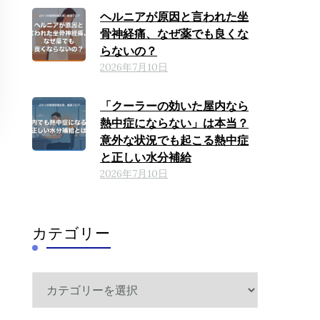
ヘルニアが原因と言われた坐
骨神経痛、なぜ薬でも良くな
らないの？
2026年7月10日
「クーラーの効いた屋内なら
熱中症にならない」は本当？
意外な状況でも起こる熱中症
と正しい水分補給
2026年7月10日
カテゴリー
カ
テ
ゴ