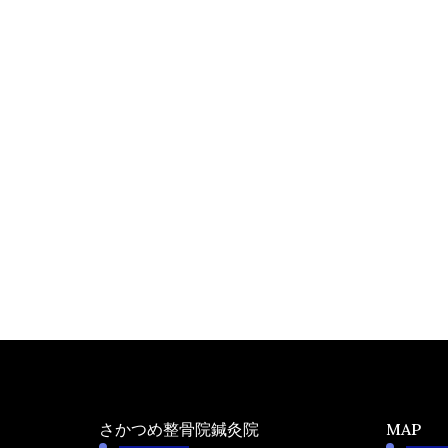
さかつめ整骨院鍼灸院
MAP