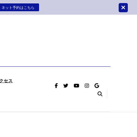
ネット予約はこちら
はさかつめ整骨院鍼灸院
療をさせていただく整骨院鍼灸院です。
クセス
（首のヘル