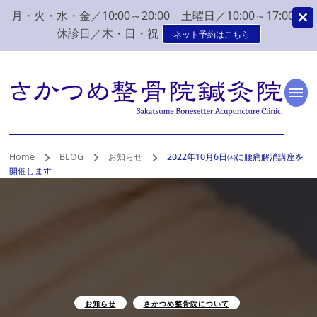
月・火・水・金／10:00～20:00 土曜日／10:00～17:00
休診日／木・日・祝
ネット予約はこちら
新潟市 秋葉区 肩こり
新潟市、秋葉区、新津で肩こり、腰痛でお困りなら、さかつめ整骨院
鍼灸院へ。みなさまの気持ちに寄り添い、丁寧な問診、治療をさせて
いただく整骨院鍼灸院です。
腰痛 整体 鍼灸はさか
Home
BLOG
お知らせ
2022年10月6日㈭に腰痛解消講座を
開催します
つめ整骨院鍼灸院
お知らせ
さかつめ整骨院について